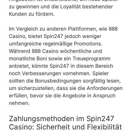
zu gewinnen und die Loyalität bestehender
Kunden zu fördern.
Im Vergleich zu anderen Plattformen, wie 888
Casino, bietet Spin247 jedoch weniger
umfangreiche regelmäßige Promotions.
Während 888 Casino wöchentliche und
monatliche Boni sowie ein Treueprogramm
anbietet, könnte Spin247 in diesem Bereich
noch Verbesserungen vornehmen. Spieler
sollten die Bonusbedingungen sorgfältig lesen,
um sicherzustellen, dass sie die Anforderungen
erfüllen, bevor sie die Angebote in Anspruch
nehmen.
Zahlungsmethoden im Spin247
Casino: Sicherheit und Flexibilität