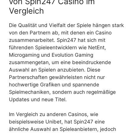
von Spin247 Casino im
Vergleich
Die Qualität und Vielfalt der Spiele hängen stark
von den Partnern ab, mit denen ein Casino
zusammenarbeitet. Spin247 hat sich mit
führenden Spieleentwicklern wie NetEnt,
Microgaming und Evolution Gaming
zusammengetan, um eine beeindruckende
Auswahl an Spielen anzubieten. Diese
Partnerschaften gewährleisten nicht nur
hochwertige Grafiken und spannende
Spielmechaniken, sondern auch regelmäßige
Updates und neue Titel.
Im Vergleich zu anderen Casinos, wie
beispielsweise Unibet, hat Spin247 eine
ähnliche Auswahl an Spieleanbietern, jedoch