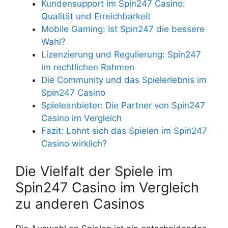
Kundensupport im Spin247 Casino:
Qualität und Erreichbarkeit
Mobile Gaming: Ist Spin247 die bessere
Wahl?
Lizenzierung und Regulierung: Spin247
im rechtlichen Rahmen
Die Community und das Spielerlebnis im
Spin247 Casino
Spieleanbieter: Die Partner von Spin247
Casino im Vergleich
Fazit: Lohnt sich das Spielen im Spin247
Casino wirklich?
Die Vielfalt der Spiele im
Spin247 Casino im Vergleich
zu anderen Casinos