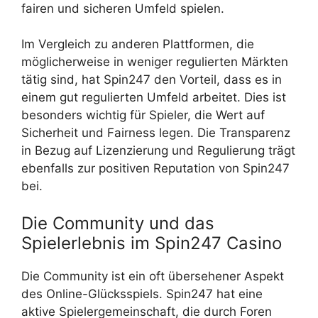
fairen und sicheren Umfeld spielen.
Im Vergleich zu anderen Plattformen, die
möglicherweise in weniger regulierten Märkten
tätig sind, hat Spin247 den Vorteil, dass es in
einem gut regulierten Umfeld arbeitet. Dies ist
besonders wichtig für Spieler, die Wert auf
Sicherheit und Fairness legen. Die Transparenz
in Bezug auf Lizenzierung und Regulierung trägt
ebenfalls zur positiven Reputation von Spin247
bei.
Die Community und das
Spielerlebnis im Spin247 Casino
Die Community ist ein oft übersehener Aspekt
des Online-Glücksspiels. Spin247 hat eine
aktive Spielergemeinschaft, die durch Foren