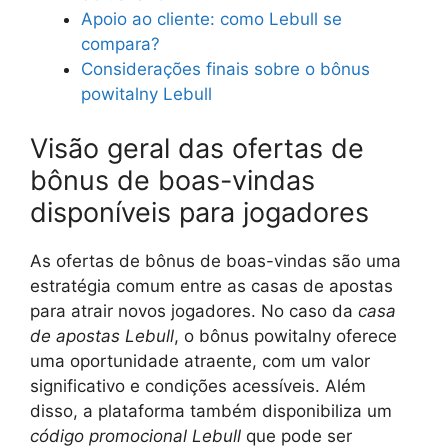
Apoio ao cliente: como Lebull se
compara?
Considerações finais sobre o bônus
powitalny Lebull
Visão geral das ofertas de
bônus de boas-vindas
disponíveis para jogadores
As ofertas de bônus de boas-vindas são uma
estratégia comum entre as casas de apostas
para atrair novos jogadores. No caso da
casa
de apostas Lebull
, o bônus powitalny oferece
uma oportunidade atraente, com um valor
significativo e condições acessíveis. Além
disso, a plataforma também disponibiliza um
código promocional Lebull
que pode ser