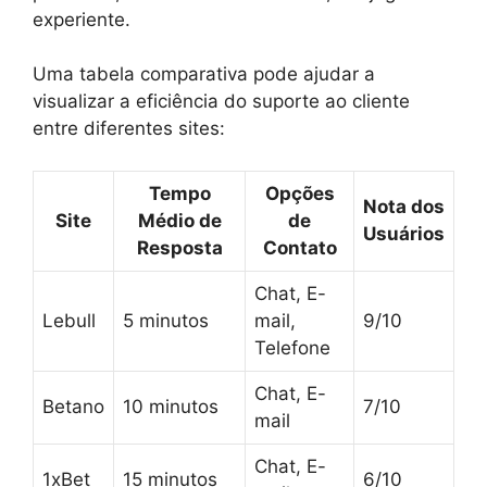
experiente.
Uma tabela comparativa pode ajudar a
visualizar a eficiência do suporte ao cliente
entre diferentes sites:
Tempo
Opções
Nota dos
Site
Médio de
de
Usuários
Resposta
Contato
Chat, E-
Lebull
5 minutos
mail,
9/10
Telefone
Chat, E-
Betano
10 minutos
7/10
mail
Chat, E-
1xBet
15 minutos
6/10