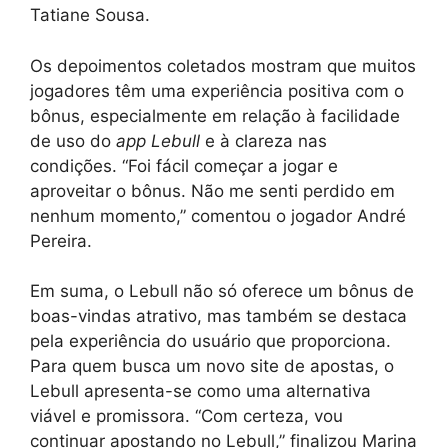
Tatiane Sousa.
Os depoimentos coletados mostram que muitos
jogadores têm uma experiência positiva com o
bônus, especialmente em relação à facilidade
de uso do
app Lebull
e à clareza nas
condições. “Foi fácil começar a jogar e
aproveitar o bônus. Não me senti perdido em
nenhum momento,” comentou o jogador André
Pereira.
Em suma, o Lebull não só oferece um bônus de
boas-vindas atrativo, mas também se destaca
pela experiência do usuário que proporciona.
Para quem busca um novo site de apostas, o
Lebull apresenta-se como uma alternativa
viável e promissora. “Com certeza, vou
continuar apostando no Lebull,” finalizou Marina