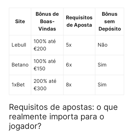
Bônus de
Bônus
Requisitos
Site
Boas-
sem
de Aposta
Vindas
Depósito
100% até
Lebull
5x
Não
€200
100% até
Betano
6x
Sim
€150
200% até
1xBet
8x
Sim
€300
Requisitos de apostas: o que
realmente importa para o
jogador?