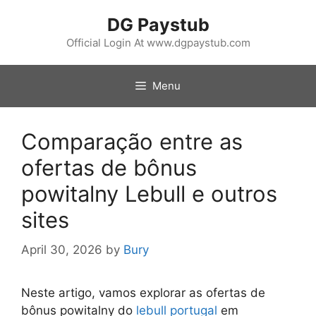
Skip
DG Paystub
to
content
Official Login At www.dgpaystub.com
Menu
Comparação entre as
ofertas de bônus
powitalny Lebull e outros
sites
April 30, 2026
by
Bury
Neste artigo, vamos explorar as ofertas de
bônus powitalny do
lebull portugal
em