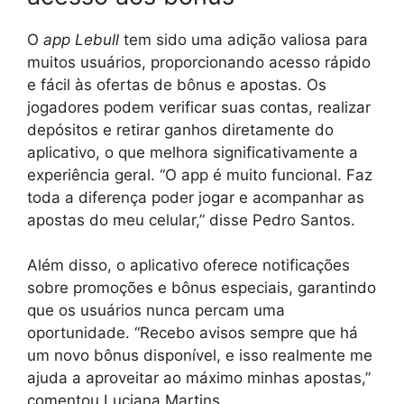
O
app Lebull
tem sido uma adição valiosa para
muitos usuários, proporcionando acesso rápido
e fácil às ofertas de bônus e apostas. Os
jogadores podem verificar suas contas, realizar
depósitos e retirar ganhos diretamente do
aplicativo, o que melhora significativamente a
experiência geral. “O app é muito funcional. Faz
toda a diferença poder jogar e acompanhar as
apostas do meu celular,” disse Pedro Santos.
Além disso, o aplicativo oferece notificações
sobre promoções e bônus especiais, garantindo
que os usuários nunca percam uma
oportunidade. “Recebo avisos sempre que há
um novo bônus disponível, e isso realmente me
ajuda a aproveitar ao máximo minhas apostas,”
comentou Luciana Martins.