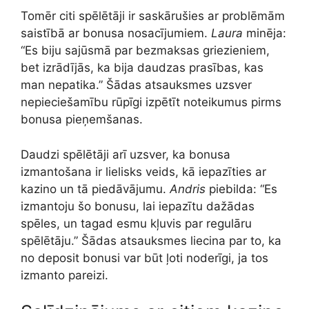
Tomēr citi spēlētāji ir saskārušies ar problēmām
saistībā ar bonusa nosacījumiem.
Laura
minēja:
“Es biju sajūsmā par bezmaksas griezieniem,
bet izrādījās, ka bija daudzas prasības, kas
man nepatika.” Šādas atsauksmes uzsver
nepieciešamību rūpīgi izpētīt noteikumus pirms
bonusa pieņemšanas.
Daudzi spēlētāji arī uzsver, ka bonusa
izmantošana ir lielisks veids, kā iepazīties ar
kazino un tā piedāvājumu.
Andris
piebilda: “Es
izmantoju šo bonusu, lai iepazītu dažādas
spēles, un tagad esmu kļuvis par regulāru
spēlētāju.” Šādas atsauksmes liecina par to, ka
no deposit bonusi var būt ļoti noderīgi, ja tos
izmanto pareizi.