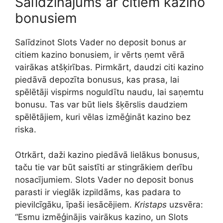
Salīdzinājums ar citiem kazino
bonusiem
Salīdzinot Slots Vader no deposit bonus ar
citiem kazino bonusiem, ir vērts ņemt vērā
vairākas atšķirības. Pirmkārt, daudzi citi kazino
piedāvā depozīta bonusus, kas prasa, lai
spēlētāji vispirms noguldītu naudu, lai saņemtu
bonusu. Tas var būt liels šķērslis daudziem
spēlētājiem, kuri vēlas izmēģināt kazino bez
riska.
Otrkārt, daži kazino piedāvā lielākus bonusus,
taču tie var būt saistīti ar stingrākiem derību
nosacījumiem. Slots Vader no deposit bonus
parasti ir vieglāk izpildāms, kas padara to
pievilcīgāku, īpaši iesācējiem.
Kristaps
uzsvēra:
“Esmu izmēģinājis vairākus kazino, un Slots