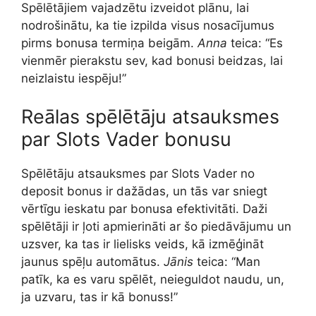
Spēlētājiem vajadzētu izveidot plānu, lai
nodrošinātu, ka tie izpilda visus nosacījumus
pirms bonusa termiņa beigām.
Anna
teica: “Es
vienmēr pierakstu sev, kad bonusi beidzas, lai
neizlaistu iespēju!”
Reālas spēlētāju atsauksmes
par Slots Vader bonusu
Spēlētāju atsauksmes par Slots Vader no
deposit bonus ir dažādas, un tās var sniegt
vērtīgu ieskatu par bonusa efektivitāti. Daži
spēlētāji ir ļoti apmierināti ar šo piedāvājumu un
uzsver, ka tas ir lielisks veids, kā izmēģināt
jaunus spēļu automātus.
Jānis
teica: “Man
patīk, ka es varu spēlēt, neieguldot naudu, un,
ja uzvaru, tas ir kā bonuss!”