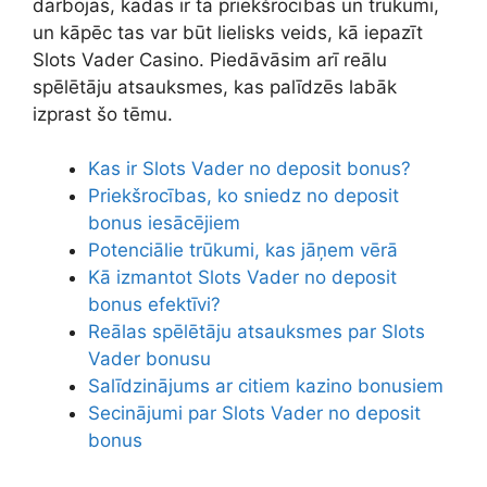
darbojas, kādas ir tā priekšrocības un trūkumi,
un kāpēc tas var būt lielisks veids, kā iepazīt
Slots Vader Casino. Piedāvāsim arī reālu
spēlētāju atsauksmes, kas palīdzēs labāk
izprast šo tēmu.
Kas ir Slots Vader no deposit bonus?
Priekšrocības, ko sniedz no deposit
bonus iesācējiem
Potenciālie trūkumi, kas jāņem vērā
Kā izmantot Slots Vader no deposit
bonus efektīvi?
Reālas spēlētāju atsauksmes par Slots
Vader bonusu
Salīdzinājums ar citiem kazino bonusiem
Secinājumi par Slots Vader no deposit
bonus