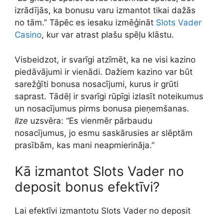
izrādījās, ka bonusu varu izmantot tikai dažās
no tām.” Tāpēc es iesaku izmēģināt
Slots Vader
Casino
, kur var atrast plašu spēļu klāstu.
Visbeidzot, ir svarīgi atzīmēt, ka ne visi kazino
piedāvājumi ir vienādi. Dažiem kazino var būt
sarežģīti bonusa nosacījumi, kurus ir grūti
saprast. Tādēļ ir svarīgi rūpīgi izlasīt noteikumus
un nosacījumus pirms bonusa pieņemšanas.
Ilze
uzsvēra: “Es vienmēr pārbaudu
nosacījumus, jo esmu saskārusies ar slēptām
prasībām, kas mani neapmierināja.”
Kā izmantot Slots Vader no
deposit bonus efektīvi?
Lai efektīvi izmantotu Slots Vader no deposit