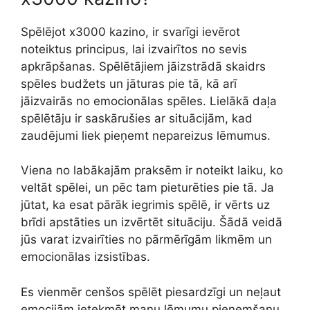
Spēlējot x3000 kazino, ir svarīgi ievērot
noteiktus principus, lai izvairītos no sevis
apkrāpšanas. Spēlētājiem jāizstrādā skaidrs
spēles budžets un jāturas pie tā, kā arī
jāizvairās no emocionālas spēles. Lielākā daļa
spēlētāju ir saskārušies ar situācijām, kad
zaudējumi liek pieņemt nepareizus lēmumus.
Viena no labākajām praksēm ir noteikt laiku, ko
veltāt spēlei, un pēc tam pieturēties pie tā. Ja
jūtat, ka esat pārāk iegrimis spēlē, ir vērts uz
brīdi apstāties un izvērtēt situāciju. Šādā veidā
jūs varat izvairīties no pārmērīgām likmēm un
emocionālas izsistības.
Es vienmēr cenšos spēlēt piesardzīgi un neļaut
emocijām ietekmēt manu lēmumu pieņemšanu.