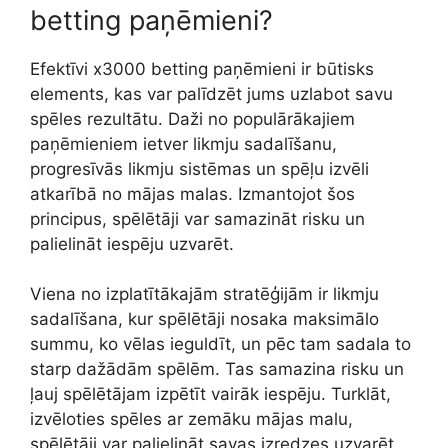
betting paņēmieni?
Efektīvi x3000 betting paņēmieni ir būtisks
elements, kas var palīdzēt jums uzlabot savu
spēles rezultātu. Daži no populārākajiem
paņēmieniem ietver likmju sadalīšanu,
progresīvās likmju sistēmas un spēļu izvēli
atkarībā no mājas malas. Izmantojot šos
principus, spēlētāji var samazināt risku un
palielināt iespēju uzvarēt.
Viena no izplatītākajām stratēģijām ir likmju
sadalīšana, kur spēlētāji nosaka maksimālo
summu, ko vēlas ieguldīt, un pēc tam sadala to
starp dažādām spēlēm. Tas samazina risku un
ļauj spēlētājam izpētīt vairāk iespēju. Turklāt,
izvēloties spēles ar zemāku mājas malu,
spēlētāji var palielināt savas izredzes uzvarēt.