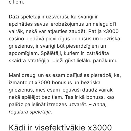
citiem.
Daži spēlētāji ir uzsvēruši, ka svarīgi ir
apzināties savus ierobežojumus un neieguldīt
vairāk, nekā var atļauties zaudēt. Pat ja x3000
casino piedāvā pievilcīgus bonusus un bezriska
griezienus, ir svarīgi būt piesardzīgiem un
apdomīgiem. Spēlētāji, kuriem ir izstrādāta
skaidra stratēģija, bieži gūst lielāku panākumu.
Mani draugi un es esam dalījušies pieredzē, ka,
izmantojot x3000 bonusus un bezriska
griezienus, mēs esam ieguvuši daudz vairāk
nekā spēlējot bez tiem. Tas ir kā bonuss, kas
palīdz palielināt izredzes uzvarēt. –
Anna,
regulāra spēlētāja
.
Kādi ir visefektīvākie x3000