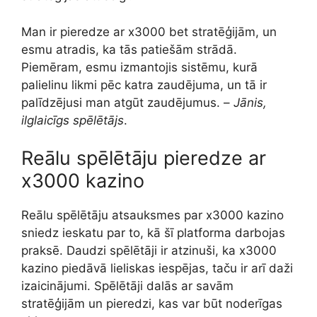
Man ir pieredze ar x3000 bet stratēģijām, un
esmu atradis, ka tās patiešām strādā.
Piemēram, esmu izmantojis sistēmu, kurā
palielinu likmi pēc katra zaudējuma, un tā ir
palīdzējusi man atgūt zaudējumus. –
Jānis,
ilglaicīgs spēlētājs
.
Reālu spēlētāju pieredze ar
x3000 kazino
Reālu spēlētāju atsauksmes par x3000 kazino
sniedz ieskatu par to, kā šī platforma darbojas
praksē. Daudzi spēlētāji ir atzinuši, ka x3000
kazino piedāvā lieliskas iespējas, taču ir arī daži
izaicinājumi. Spēlētāji dalās ar savām
stratēģijām un pieredzi, kas var būt noderīgas