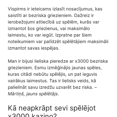
Vispirms ir ieteicams izlasīt nosacījumus, kas
saistīti ar bezriska griezieniem. Dažreiz ir
ierobežojumi attiecībā uz spēlēm, kurās var
izmantot šos griezienus, vai maksimālo
laimestu, ko var iegūt. Izpratne par šiem
noteikumiem var palīdzēt spēlētājiem maksimāli
izmantot savas iespējas.
Man ir bijusi lieliska pieredze ar x3000 bezriska
griezieniem. Esmu izmēģinājis jaunas spēles,
kuras citādi nebūtu spēlējis, un pat ieguvis
vairākus laimestus. Tas ir lielisks veids, kā
palielināt savu izredžu uzvarēt bez riska. –
Mārtiņš, jauns spēlētājs
.
Kā neapkrāpt sevi spēlējot
x3000 kazino?