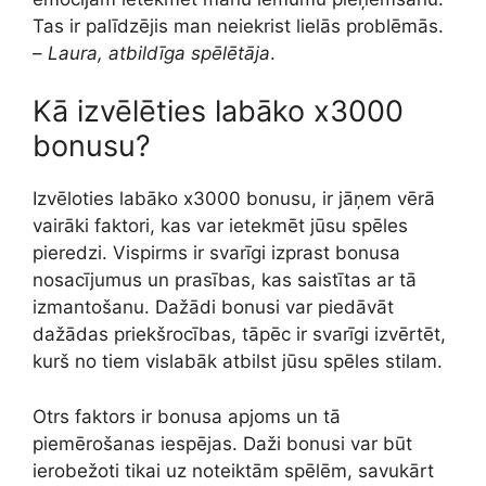
Tas ir palīdzējis man neiekrist lielās problēmās.
–
Laura, atbildīga spēlētāja
.
Kā izvēlēties labāko x3000
bonusu?
Izvēloties labāko x3000 bonusu, ir jāņem vērā
vairāki faktori, kas var ietekmēt jūsu spēles
pieredzi. Vispirms ir svarīgi izprast bonusa
nosacījumus un prasības, kas saistītas ar tā
izmantošanu. Dažādi bonusi var piedāvāt
dažādas priekšrocības, tāpēc ir svarīgi izvērtēt,
kurš no tiem vislabāk atbilst jūsu spēles stilam.
Otrs faktors ir bonusa apjoms un tā
piemērošanas iespējas. Daži bonusi var būt
ierobežoti tikai uz noteiktām spēlēm, savukārt