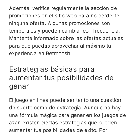
Además, verifica regularmente la sección de
promociones en el sitio web para no perderte
ninguna oferta. Algunas promociones son
temporales y pueden cambiar con frecuencia.
Mantente informado sobre las ofertas actuales
para que puedas aprovechar al máximo tu
experiencia en Betmoosh.
Estrategias básicas para
aumentar tus posibilidades de
ganar
El juego en línea puede ser tanto una cuestión
de suerte como de estrategia. Aunque no hay
una fórmula mágica para ganar en los juegos de
azar, existen ciertas estrategias que pueden
aumentar tus posibilidades de éxito. Por