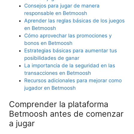
Consejos para jugar de manera
responsable en Betmoosh
Aprender las reglas básicas de los juegos
en Betmoosh
Cómo aprovechar las promociones y
bonos en Betmoosh
Estrategias básicas para aumentar tus
posibilidades de ganar
La importancia de la seguridad en las
transacciones en Betmoosh
Recursos adicionales para mejorar como
jugador en Betmoosh
Comprender la plataforma
Betmoosh antes de comenzar
a jugar