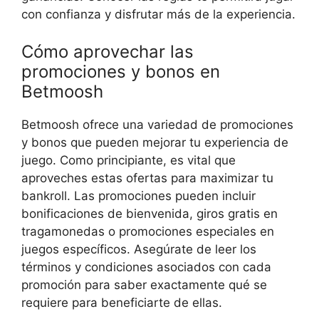
con confianza y disfrutar más de la experiencia.
Cómo aprovechar las
promociones y bonos en
Betmoosh
Betmoosh ofrece una variedad de promociones
y bonos que pueden mejorar tu experiencia de
juego. Como principiante, es vital que
aproveches estas ofertas para maximizar tu
bankroll. Las promociones pueden incluir
bonificaciones de bienvenida, giros gratis en
tragamonedas o promociones especiales en
juegos específicos. Asegúrate de leer los
términos y condiciones asociados con cada
promoción para saber exactamente qué se
requiere para beneficiarte de ellas.