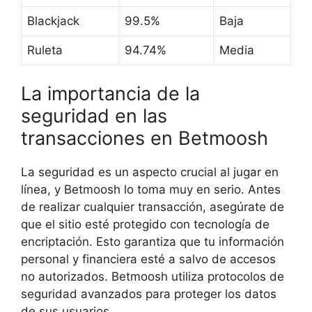
Blackjack
99.5%
Baja
Ruleta
94.74%
Media
La importancia de la
seguridad en las
transacciones en Betmoosh
La seguridad es un aspecto crucial al jugar en
línea, y Betmoosh lo toma muy en serio. Antes
de realizar cualquier transacción, asegúrate de
que el sitio esté protegido con tecnología de
encriptación. Esto garantiza que tu información
personal y financiera esté a salvo de accesos
no autorizados. Betmoosh utiliza protocolos de
seguridad avanzados para proteger los datos
de sus usuarios.