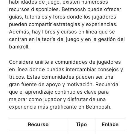
habilidades de juego, existen numerosos
recursos disponibles. Betmoosh puede ofrecer
guías, tutoriales y foros donde los jugadores
pueden compartir estrategias y experiencias.
Además, hay libros y cursos en línea que se
centran en la teoría del juego y en la gestión del
bankroll.
Considera unirte a comunidades de jugadores
en línea donde puedas intercambiar consejos y
trucos. Estas comunidades pueden ser una
gran fuente de apoyo y motivación. Recuerda
que el aprendizaje continuo es clave para
mejorar como jugador y disfrutar de una
experiencia más gratificante en Betmoosh.
Recurso
Tipo
Enlace